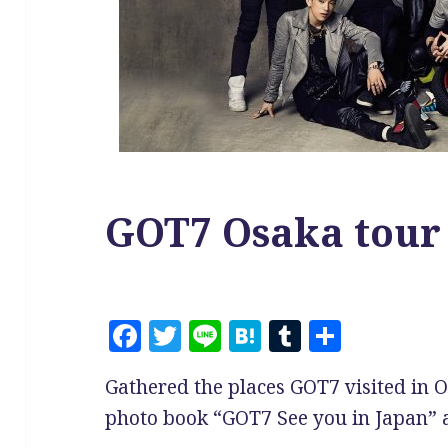
GOT7 Osaka tour
F
T
Li
H
T
共
a
w
n
at
u
有
Gathered the places GOT7 visited in O
c
it
e
e
m
photo book “GOT7 See you in Japan”
e
te
n
bl