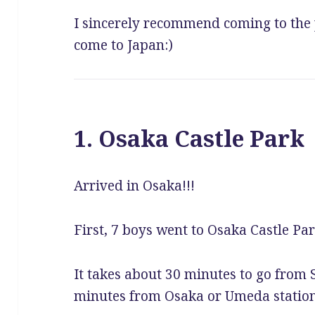
b
r
a
r
I sincerely recommend coming to the p
o
come to Japan:)
o
k
1. Osaka Castle Park
Arrived in Osaka!!!
First, 7 boys went to Osaka Castle Par
It takes about 30 minutes to go from 
minutes from Osaka or Umeda station