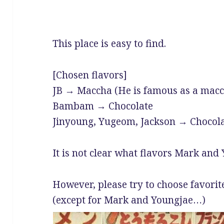
This place is easy to find.
[Chosen flavors]
JB → Maccha (He is famous as a macch
Bambam → Chocolate
Jinyoung, Yugeom, Jackson → Chocola
It is not clear what flavors Mark and
However, please try to choose favori
(except for Mark and Youngjae…)