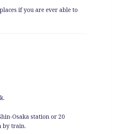
laces if you are ever able to
k.
Shin-Osaka station or 20
 by train.