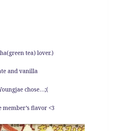
a(green tea) lover.)
te and vanilla
 Youngjae chose…;(
te member’s flavor <3