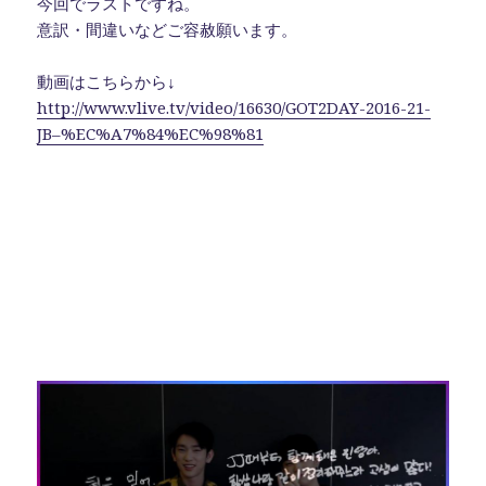
e
te
n
bl
今回でラストですね。
b
r
a
r
意訳・間違いなどご容赦願います。
o
動画はこちらから↓
o
http://www.vlive.tv/video/16630/GOT2DAY-2016-21-
k
JB–%EC%A7%84%EC%98%81