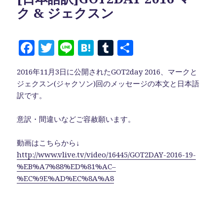
k
ク & ジェクスン
F
T
Li
H
T
共
a
w
n
at
u
有
2016年11月3日に公開されたGOT2day 2016、マークと
c
it
e
e
m
ジェクスン(ジャクソン)回のメッセージの本文と日本語
e
te
n
bl
訳です。
b
r
a
r
意訳・間違いなどご容赦願います。
o
o
動画はこちらから↓
k
http://www.vlive.tv/video/16445/GOT2DAY-2016-19-
%EB%A7%88%ED%81%AC–
%EC%9E%AD%EC%8A%A8