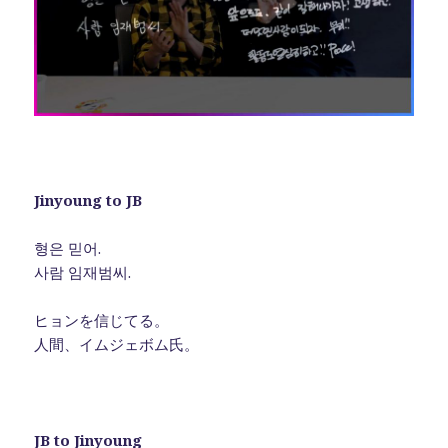
Jinyoung to JB
형은 믿어.
사람 임재범씨.
ヒョンを信じてる。
人間、イムジェボム氏。
JB to Jinyoung