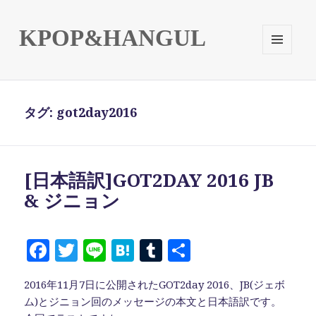
KPOP&HANGUL
メニュ
ーとウ
ィジェ
ット
タグ:
got2day2016
[日本語訳]GOT2DAY 2016 JB
& ジニョン
F
T
Li
H
T
共
a
w
n
at
u
有
2016年11月7日に公開されたGOT2day 2016、JB(ジェボ
c
it
e
e
m
ム)とジニョン回のメッセージの本文と日本語訳です。