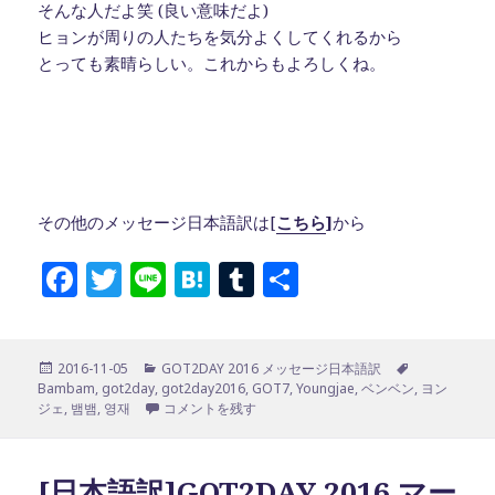
そんな人だよ笑 (良い意味だよ)
ヒョンが周りの人たちを気分よくしてくれるから
とっても素晴らしい。これからもよろしくね。
その他のメッセージ日本語訳は[
こちら
]
から
F
T
Li
H
T
共
a
w
n
at
u
有
c
it
e
e
m
投
カ
タ
2016-11-05
GOT2DAY 2016 メッセージ日本語訳
e
te
n
bl
稿
テ
グ
Bambam
,
got2day
,
got2day2016
,
GOT7
,
Youngjae
,
ベンベン
,
ヨン
b
r
a
r
日:
ゴ
[日本語訳] GOT2DAY 2016 ヨンジェ & ベンベン に
ジェ
,
뱀뱀
,
영재
コメントを残す
リ
o
ー
o
[日本語訳]GOT2DAY 2016 マー