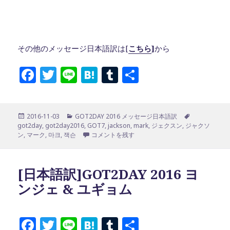
その他のメッセージ日本語訳は[
こちら
]
から
F
T
Li
H
T
共
a
w
n
at
u
有
c
it
e
e
m
投
カ
タ
2016-11-03
GOT2DAY 2016 メッセージ日本語訳
e
te
n
bl
稿
テ
グ
got2day
,
got2day2016
,
GOT7
,
jackson
,
mark
,
ジェクスン
,
ジャクソ
b
r
a
r
日:
ゴ
[日本語訳]GOT2DAY 2016 マーク & ジェクスン 
ン
,
マーク
,
마크
,
잭슨
コメントを残す
リ
o
ー
o
[日本語訳]GOT2DAY 2016 ヨ
k
ンジェ & ユギョム
F
T
Li
H
T
共