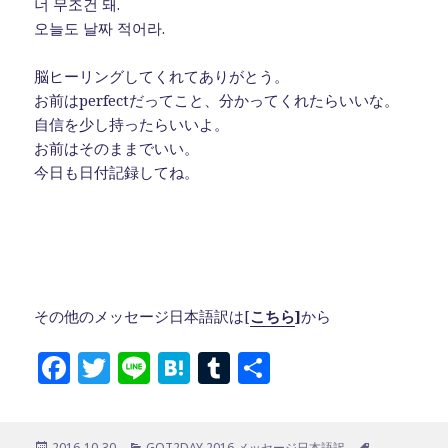
너 무조건 돼.
오늘도 날짜 적어라.
脳ヒーリングしてくれてありがとう。
お前はperfectだってこと、分かってくれたらいいな。
自信を少し持ったらいいよ。
お前はそのままでいい。
今日も日付記録してね。
その他のメッセージ日本語訳は[
こちら
]
から
F
T
Li
H
T
共
a
w
n
at
u
有
c
it
e
e
m
投
カ
タ
2016-10-30
GOT2DAY 2016 メッセージ日本語訳