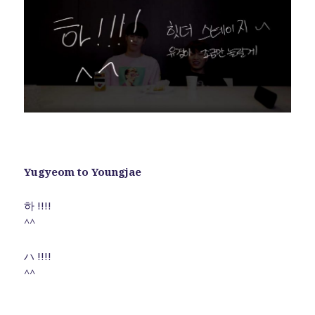
Yugyeom to Youngjae
하 !!!!
^^
ハ !!!!
^^