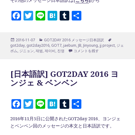
その他のメッセージ日本語訳は[
こちら
]
から
F
T
Li
H
T
共
a
w
n
at
u
有
c
it
e
e
m
投
カ
タ
2016-11-07
GOT2DAY 2016 メッセージ日本語訳
e
te
n
bl
稿
テ
グ
got2day
,
got2day2016
,
GOT7
,
jaebum
,
JB
,
Jinyoung
,
jj project
,
ジェ
b
r
a
r
日:
ゴ
[日本語訳]GOT2DAY 2016 JB & ジニ
ボム
,
ジニョン
,
재범
,
제이비
,
진영
コメントを残す
リ
o
ー
o
[日本語訳] GOT2DAY 2016 ヨ
k
ンジェ & ベンベン
F
T
Li
H
T
共
a
w
n
at
u
有
2016年11月5日に公開されたGOT2day 2016、ヨンジェ
c
it
e
e
m
とベンベン回のメッセージの本文と日本語訳です。
e
te
n
bl