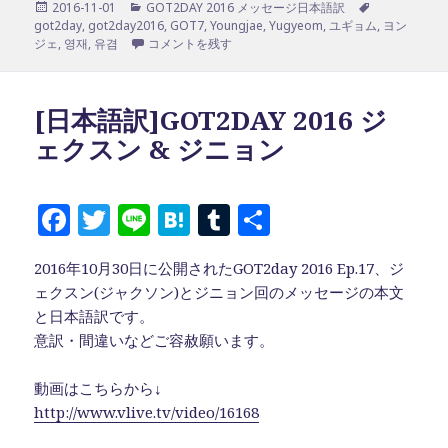
投
カ
タ
2016-11-01
GOT2DAY 2016 メッセージ日本語訳
e
te
n
bl
稿
テ
グ
got2day
,
got2day2016
,
GOT7
,
Youngjae
,
Yugyeom
,
ユギョム
,
ヨン
b
r
a
r
日:
ゴ
[日本語訳]GOT2DAY 2016 ヨンジェ & ユギョム に
ジェ
,
영재
,
유겸
コメントを残す
リ
o
ー
o
[日本語訳]GOT2DAY 2016 ジ
k
ェクスン & ジニョン
F
T
Li
H
T
共
a
w
n
at
u
有
2016年10月30日に公開されたGOT2day 2016 Ep.17、ジ
c
it
e
e
m
ェクスン(ジャクソン)とジニョン回のメッセージの本文
e
te
n
bl
と日本語訳です。
b
r
a
r
意訳・間違いなどご容赦願います。
o
動画はこちらから↓
o
http://www.vlive.tv/video/16168
k