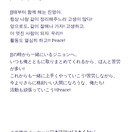
JJ때부터 함께 해는 진영아.
항상 나랑 같이 정리해주느라 고생이 많다!
앞으로도, 같이 잘해나 가자! 고생하고.
더 멋진 사람이 되자. 우리!!
활동도 열심히 하고!! Peace!
JJの時から一緒にいるジニョンへ。
いつも俺とともに取りまとめてくれるから、ほんと苦労
が多い!
これからも一緒に上手くやっていこう!苦労しながら。
今よりさらに格好いい人間になろうな、俺たち!
活動も頑張っていこう!!Peace!