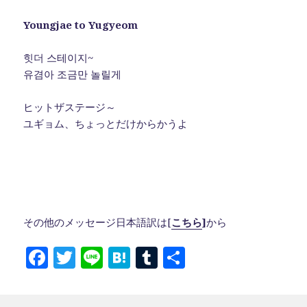
Youngjae to Yugyeom
힛더 스테이지~
유겸아 조금만 놀릴게
ヒットザステージ～
ユギョム、ちょっとだけからかうよ
その他のメッセージ日本語訳は[
こちら
]
から
F
T
Li
H
T
共
a
w
n
at
u
有
c
it
e
e
m