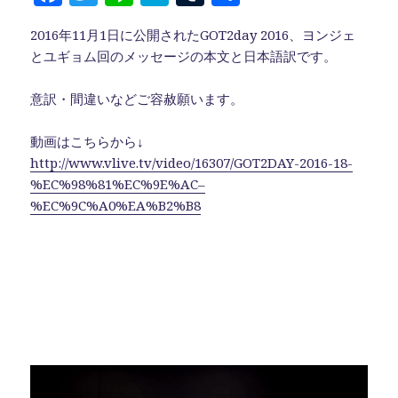
a
w
n
at
u
有
2016年11月1日に公開されたGOT2day 2016、ヨンジェ
c
it
e
e
m
とユギョム回のメッセージの本文と日本語訳です。
e
te
n
bl
b
r
a
r
意訳・間違いなどご容赦願います。
o
動画はこちらから↓
o
http://www.vlive.tv/video/16307/GOT2DAY-2016-18-
k
%EC%98%81%EC%9E%AC–
%EC%9C%A0%EA%B2%B8