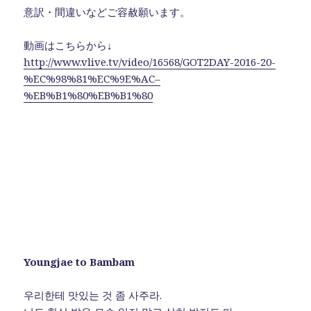
b
r
a
r
意訳・間違いなどご容赦願います。
o
動画はこちらから↓
o
http://www.vlive.tv/video/16568/GOT2DAY-2016-20-
k
%EC%98%81%EC%9E%AC–
%EB%B1%80%EB%B1%80
Youngjae to Bambam
우리한테 맛있는 것 좀 사주라.