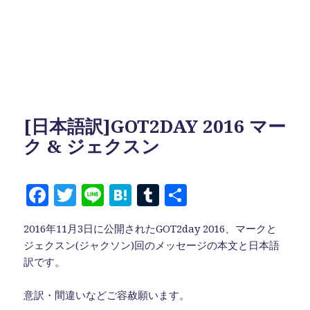
[日本語訳]GOT2DAY 2016 マー
ク & ジェクスン
F
T
Li
H
T
共
a
w
n
at
u
有
2016年11月3日に公開されたGOT2day 2016、マークと
c
it
e
e
m
ジェクスン(ジャクソン)回のメッセージの本文と日本語
e
te
n
bl
訳です。
b
r
a
r
意訳・間違いなどご容赦願います。
o