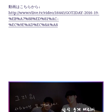
o
動画はこちらから↓
k
http://www.vlive.tv/video/16445/GOT2DAY-2016-19-
%EB%A7%88%ED%81%AC–
%EC%9E%AD%EC%8A%A8