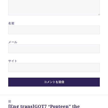
名前
メール
サイト
投
前
稿
[Eng trans]GOT7 “Popteen” the
前