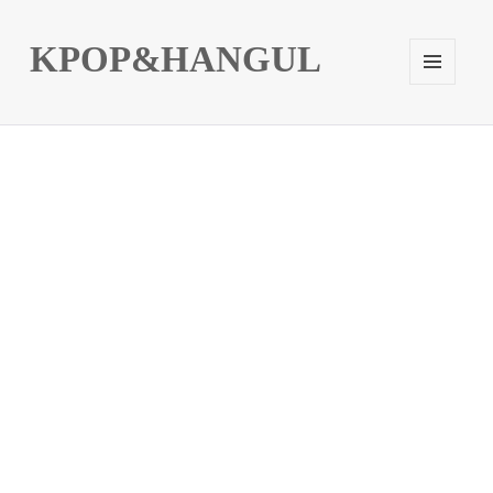
KPOP&HANGUL
メニュ
ーとウ
ィジェ
ット