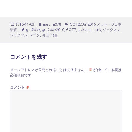
投
作
カ
2016-11-03
narumi078
GOT2DAY 2016 メッセージ日本
稿
タ
成
テ
語訳
got2day
,
got2day2016
,
GOT7
,
jackson
,
mark
,
ジェクスン
,
日:
グ
者
ゴ
ジャクソン
,
マーク
,
마크
,
잭슨
リ
ー
コメントを残す
メールアドレスが公開されることはありません。
※
が付いている欄は
必須項目です
コメント
※