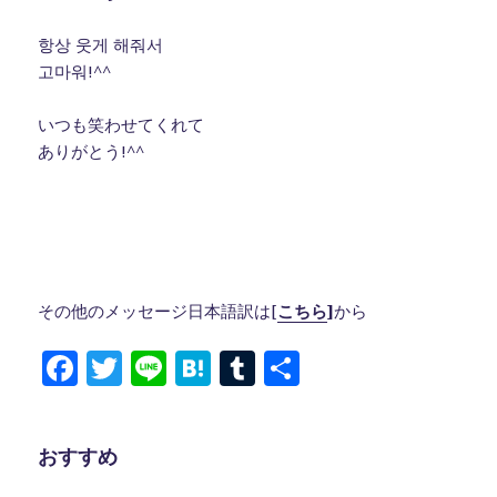
항상 웃게 해줘서
고마워!^^
いつも笑わせてくれて
ありがとう!^^
その他のメッセージ日本語訳は[
こちら
]
から
F
T
Li
H
T
共
a
w
n
at
u
有
c
it
e
e
m
おすすめ
e
te
n
bl