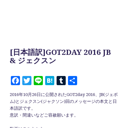
[日本語訳]GOT2DAY 2016 JB
& ジェクスン
F
T
Li
H
T
共
a
w
n
at
u
有
2016年10月26日に公開されたGOT2day 2016、JB(ジェボ
c
it
e
e
m
ム)とジェクスン(ジャクソン)回のメッセージの本文と日
e
te
n
bl
本語訳です。
b
r
a
r
意訳・間違いなどご容赦願います。
o