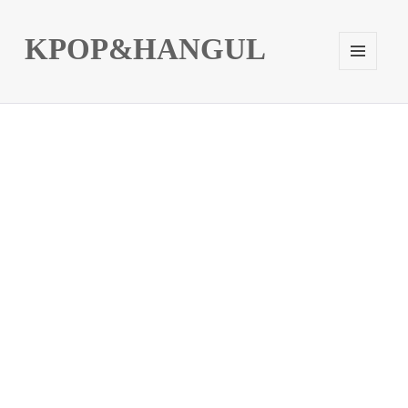
KPOP&HANGUL
メニュ
ーとウ
ィジェ
ット