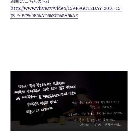
動画はこちらから↓
o
http://www.vlive.tv/video/15946/GOT2DAY-2016-15-
k
JB–%EC%9E%AD%EC%8A%A8