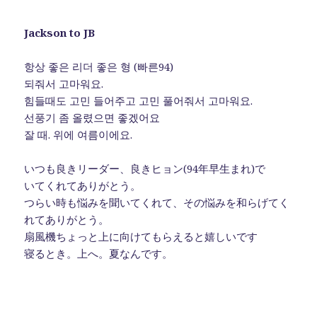
Jackson to JB
항상 좋은 리더 좋은 형 (빠른94)
되줘서 고마워요.
힘들때도 고민 들어주고 고민 풀어줘서 고마워요.
선풍기 좀 올렸으면 좋겠어요
잘 때. 위에 여름이에요.
いつも良きリーダー、良きヒョン(94年早生まれ)で
いてくれてありがとう。
つらい時も悩みを聞いてくれて、その悩みを和らげてく
れてありがとう。
扇風機ちょっと上に向けてもらえると嬉しいです
寝るとき。上へ。夏なんです。