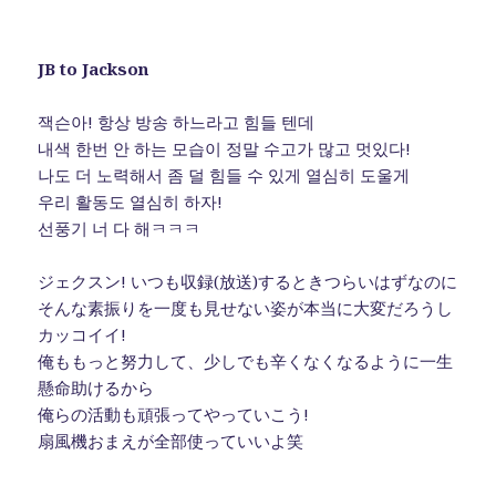
JB to Jackson
잭슨아! 항상 방송 하느라고 힘들 텐데
내색 한번 안 하는 모습이 정말 수고가 많고 멋있다!
나도 더 노력해서 좀 덜 힘들 수 있게 열심히 도울게
우리 활동도 열심히 하자!
선풍기 너 다 해ㅋㅋㅋ
ジェクスン! いつも収録(放送)するときつらいはずなのに
そんな素振りを一度も見せない姿が本当に大変だろうし
カッコイイ!
俺ももっと努力して、少しでも辛くなくなるように一生
懸命助けるから
俺らの活動も頑張ってやっていこう!
扇風機おまえが全部使っていいよ笑