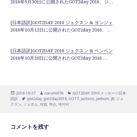
2016年9月30日に公開されたGOT2day 2016、ジ…
[日本語訳]GOT2DAY 2016 ジェクスン & ヨンジェ
2016年10月12日に公開されたGOT2day 2016、…
[日本語訳]GOT2DAY 2016 ジェクスン & ベンベン
2016年10月20日に公開されたGOT2day 2016 …
投
作
カ
2016-10-27
narumi078
GOT2DAY 2016 メッセージ日本
稿
タ
成
テ
語訳
got2day
,
got2day2016
,
GOT7
,
jackson
,
jaebum
,
JB
,
ジェ
日:
グ
者
ゴ
クスン
,
ジェボム
,
재범
,
잭슨
,
제이비
リ
ー
コメントを残す