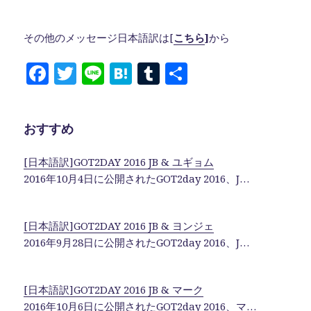
その他のメッセージ日本語訳は[
こちら
]
から
F
T
Li
H
T
共
a
w
n
at
u
有
c
it
e
e
m
おすすめ
e
te
n
bl
b
r
a
r
[日本語訳]GOT2DAY 2016 JB & ユギョム
o
2016年10月4日に公開されたGOT2day 2016、J…
o
k
[日本語訳]GOT2DAY 2016 JB & ヨンジェ
2016年9月28日に公開されたGOT2day 2016、J…
[日本語訳]GOT2DAY 2016 JB & マーク
2016年10月6日に公開されたGOT2day 2016、マ…